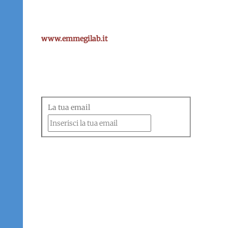
Vinci F.lli & C SRL P.I. 01405850833
Site powered by Emmegilab
www.emmegilab.it
La tua email
Copyright ©2023
Vinci F.lli & C SRL P.I. 01405850833